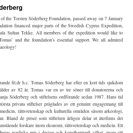
derberg
of the Torsten Söderberg Foundation, passed away on 7 January
dation financed major parts of the Swedish Cyprus Expedition,
ala Sultan Tekke. All members of the expedition would like to
 Tomas’ and the foundation’s essential support. We all admired
haeology!
örande fil.dr h.c. Tomas Söderberg har efter en kort tids sjukdom
ålder av 82 år. Tomas var en av tre söner till donatorerna och
Wanja Söderberg och stiftelsens ordförande sedan 1987. Hans tid
örsta privata stiftelser präglades av ett genuint engagemang till
medicin, rättsvetenskap och kulturella områden såsom arkeologi,
ur. Bland de priser som stiftelsen årligen delar ut återfinns det
ramstående forskare inom ekonomi, rättsvetenskap och medicin. Ett
ergs nordiska pris i design och konsthantverk vilket, inom sitt