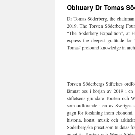
Obituary Dr Tomas Sö
Dr Tomas Söderberg, the chairman 
2019. The Torsten Söderberg Foun
“The Söderberg Expedition”, at H
express the deepest gratitude for
Tomas’ profound knowledge in arc
Torsten Söderbergs Stiftelses ordf
lämnat oss i början av 2019 i en 
stiftelsens grundare Torsten och 
som ordförande i en av Sveriges st
gagn för forskning inom ekonomi, 
historia, konst, musik och arkitekt
Söderbergska priset som tilldelas f
annat är Torsten och Wanja Söderb