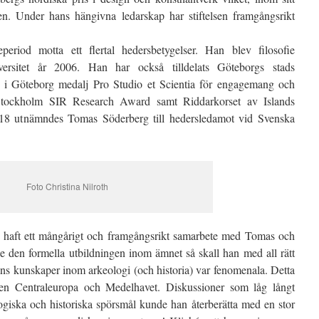
den. Under hans hängivna ledarskap har stiftelsen framgångsrikt
eriod motta ett flertal hedersbetygelser. Han blev filosofie
ersitet år 2006. Han har också tilldelats Göteborgs stads
s i Göteborg medalj Pro Studio et Scientia för engagemang och
Stockholm SIR Research Award samt Riddarkorset av Islands
18 utnämndes Tomas Söderberg till hedersledamot vid Svenska
Foto Christina Nilroth
ar haft ett mångårigt och framgångsrikt samarbete med Tomas och
e den formella utbildningen inom ämnet så skall han med all rätt
s kunskaper inom arkeologi (och historia) var fenomenala. Detta
ven Centraleuropa och Medelhavet. Diskussioner som låg långt
logiska och historiska spörsmål kunde han återberätta med en stor