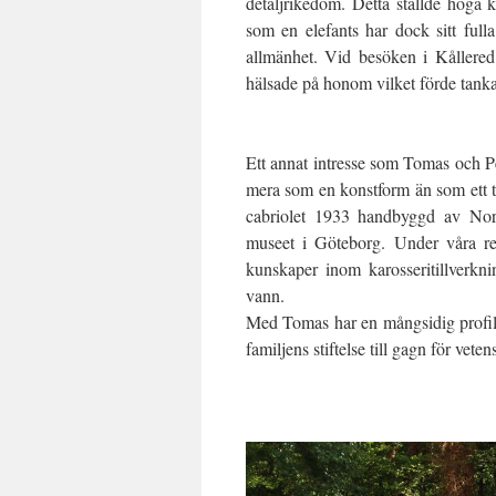
detaljrikedom. Detta ställde höga 
som en elefants har dock sitt fulla
allmänhet. Vid besöken i Kållere
hälsade på honom vilket förde tankarn
Ett annat intresse som Tomas och P
mera som en konstform än som ett 
cabriolet 1933 handbyggd av Norr
museet i Göteborg. Under våra reso
kunskaper inom karosseritillver
vann.
Med Tomas har en mångsidig profil 
familjens stiftelse till gagn för vete