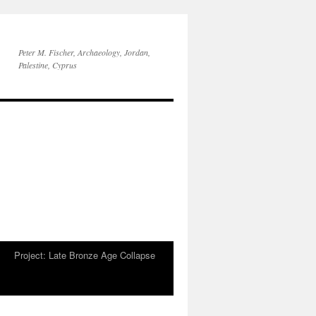
Peter M. Fischer, Archaeology, Jordan,
Palestine, Cyprus
Project: Late Bronze Age Collapse