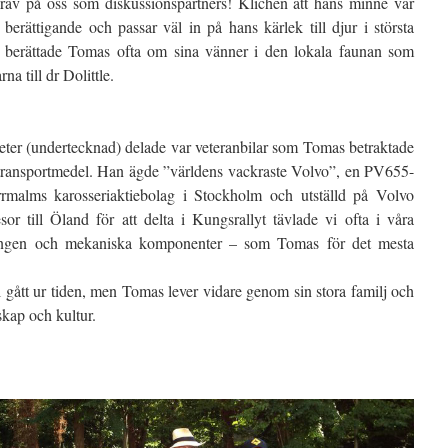
krav på oss som diskussionspartners! Klichén att hans minne var
 berättigande och passar väl in på hans kärlek till djur i största
d berättade Tomas ofta om sina vänner i den lokala faunan som
a till dr Dolittle.
eter (undertecknad) delade var veteranbilar som Tomas betraktade
transportmedel. Han ägde ”världens vackraste Volvo”, en PV655-
malms karosseriaktiebolag i Stockholm och utställd på Volvo
r till Öland för att delta i Kungsrallyt tävlade vi ofta i våra
kningen och mekaniska komponenter – som Tomas för det mesta
gått ur tiden, men Tomas lever vidare genom sin stora familj och
nskap och kultur.