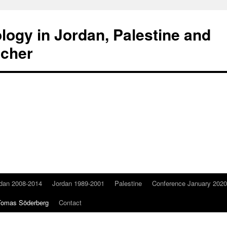
ogy in Jordan, Palestine and
scher
dan 2008-2014
Jordan 1989-2001
Palestine
Conference January 2020
 Tomas Söderberg
Contact