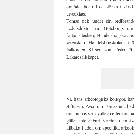
område, hör till de största i värl
utvecklats.
Tomas fick under sin ordförandep
hedersdoktor vid Göteborgs univ
förtjänsttecken, Handelshögskolan
vetenskap, Handelshögskolans i 
Falkorden. Så sent som hösten 20
Läkaresällskapet.
Vi, hans arkeologiska kollegor, h
stiftelsen. Även om Tomas inte had
omnämnas som kollega eftersom han
gäller inte enbart Norden utan ä
tillbaka i tiden om specifika arkeo